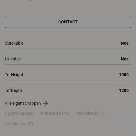
CONTACT
Stackable
Nee
Linkable
Nee
TotHeight
1050
TotDepth
1200
Alle eigenschappen
Eigenschappen
Materialen
(40)
Downloads (7)
Certificaten (
5
)