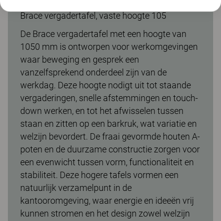
Brace vergadertafel, vaste hoogte 105
De Brace vergadertafel met een hoogte van
1050 mm is ontworpen voor werkomgevingen
waar beweging en gesprek een
vanzelfsprekend onderdeel zijn van de
werkdag. Deze hoogte nodigt uit tot staande
vergaderingen, snelle afstemmingen en touch-
down werken, en tot het afwisselen tussen
staan en zitten op een barkruk, wat variatie en
welzijn bevordert. De fraai gevormde houten A-
poten en de duurzame constructie zorgen voor
een evenwicht tussen vorm, functionaliteit en
stabiliteit. Deze hogere tafels vormen een
natuurlijk verzamelpunt in de
kantooromgeving, waar energie en ideeën vrij
kunnen stromen en het design zowel welzijn