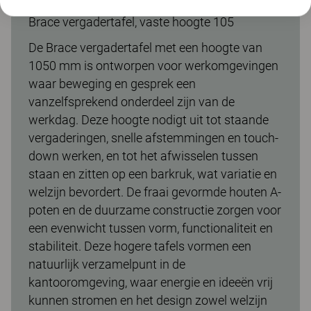
Brace vergadertafel, vaste hoogte 105
De Brace vergadertafel met een hoogte van
1050 mm is ontworpen voor werkomgevingen
waar beweging en gesprek een
vanzelfsprekend onderdeel zijn van de
werkdag. Deze hoogte nodigt uit tot staande
vergaderingen, snelle afstemmingen en touch-
down werken, en tot het afwisselen tussen
staan en zitten op een barkruk, wat variatie en
welzijn bevordert. De fraai gevormde houten A-
poten en de duurzame constructie zorgen voor
een evenwicht tussen vorm, functionaliteit en
stabiliteit. Deze hogere tafels vormen een
natuurlijk verzamelpunt in de
kantooromgeving, waar energie en ideeën vrij
kunnen stromen en het design zowel welzijn