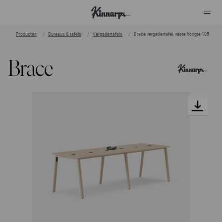
Producten
Bureaus & tafels
Vergadertafels
Brace vergadertafel, vaste hoogte 105
?
?
Brace