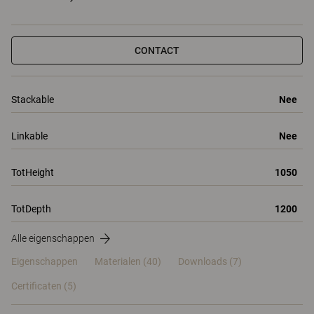
CONTACT
Stackable
Nee
Linkable
Nee
TotHeight
1050
TotDepth
1200
Alle eigenschappen
Eigenschappen
Materialen
(40)
Downloads (7)
Certificaten (
5
)