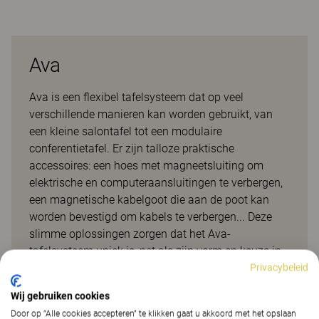
Ava
Ava is een flexibel tafelsysteem dat op veel
verschillende manieren kan worden gebruikt, van
een kleine salontafel tot een modulaire
conferentietafel. Er zijn talloze praktische
accessoires: een hoes met magneetsluiting om
elektrische en computeraansluitingen te verbergen,
een magnetische kabelgoot die aan de poot kan
worden bevestigd om kabels te verbergen... Deze
slimme oplossingen zorgen dat het Ava-
tafelsysteem uniek is, net als zijn vorm en keuze in
materialen. Ava heeft de Zweedse prijs 'Design S'
Privacybeleid
gewonnen in 2006.
Wij gebruiken cookies
Door op “Alle cookies accepteren” te klikken gaat u akkoord met het opslaan