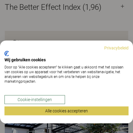
The Better Effect Index (1,96)
Sture
Privacybeleid
Voel je vrij om twee of drie tafels te combineren en
Wij gebruiken cookies
de verschillende vormen te laten samenvloeien. Een
Door op “Alle cookies accepteren” te klikken gaat u akkoord met het opslaan
tip: gebruik een tafel voor magazines of boeken en
van cookies op uw apparaat voor het verbeteren van websitenavigatie, het
analyseren van websitegebruik en om ons te helpen bij onze
laat de andere leeg. Dit creëert een gevoel van
marketingprojecten.
georganiseerde luxe. Design: Björn Dahlström
Projecten
Cookie-instellingen
Alle cookies accepteren