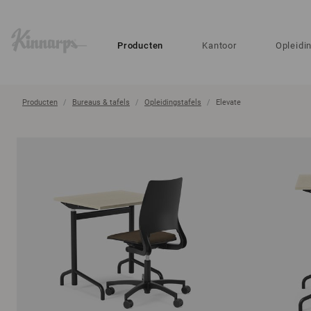
?
?
Producten
Kantoor
Opleidi
Producten
Bureaus & tafels
Opleidingstafels
Elevate