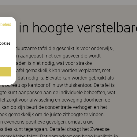
n, in hoogte verstelbar
beleid
cookies
sen en duurzame tafel die geschikt is voor onderwijs-,
g worden aangepast met een gasveer die wordt
 of opladen is niet nodig, wat voor strakke
 dat de tafel gemakkelijk kan worden verplaatst, met
 wanneer dat nodig is. Elevate kan worden gebruikt als
ls bureau op kantoor of in uw thuiskantoor. De tafel is
te kunt aanpassen aan de individuele behoeften, wat
tafel zorgt voor afwisseling en beweging doorheen de
 kan op zijn beurt de concentratie verhogen en het
ook gemakkelijk om de juiste zithoogte te vinden.
en eveneens positieve gevolgen, omdat u uw
sities kunt tegengaan. De tafel draagt het Zweedse
merk Möbelfakta. Dat garandeert een hoge kwaliteit, in