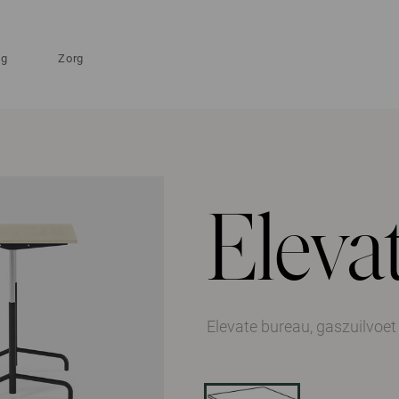
ng
Zorg
Eleva
Elevate bureau, gaszuilvoe