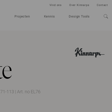
Vind ons
Over Kinnarps
Contact
Projecten
Kennis
Design Tools
te
t 71-113
|
Art. no EL76