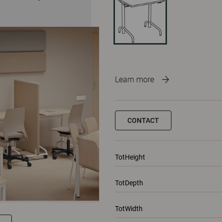
Learn more
CONTACT
TotHeight
TotDepth
TotWidth