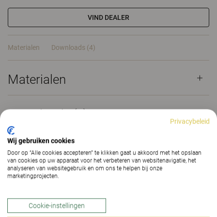
VIND DEALER
Materialen
Downloads (4)
Materialen
Downloads (
4
)
Privacybeleid
Wij gebruiken cookies
Door op “Alle cookies accepteren” te klikken gaat u akkoord met het opslaan
van cookies op uw apparaat voor het verbeteren van websitenavigatie, het
analyseren van websitegebruik en om ons te helpen bij onze
Supporter
marketingprojecten.
Supporter is een stabiele serveertrolley, met vier
Cookie-instellingen
afneembare plateaus in zwart metaal en losse