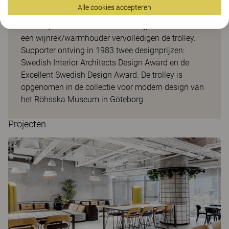
matten in kurk om het slippen tegen te gaan. De
Alle cookies accepteren
stevige wieltjes zorgen ervoor dat de trolley
makkelijk kan rollen. Een losse snijplank in beuk en
een wijnrek/warmhouder vervolledigen de trolley.
Supporter ontving in 1983 twee designprijzen:
Swedish Interior Architects Design Award en de
Excellent Swedish Design Award. De trolley is
opgenomen in de collectie voor modern design van
het Röhsska Museum in Göteborg.
Projecten