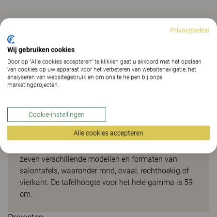
Privacybeleid
Nivå coffee table
Wij gebruiken cookies
Door op “Alle cookies accepteren” te klikken gaat u akkoord met het opslaan
De tafel is standaard verkrijgbaar in berk, wit of
van cookies op uw apparaat voor het verbeteren van websitenavigatie, het
zwart gebeitst, of in optionele kleuren tegen een
analyseren van websitegebruik en om ons te helpen bij onze
marketingprojecten.
supplement. Het tafelblad is verkrijgbaar in
berkfineer, berklaminaat en wit laminaat. De tafel
bestaat in een aantal varianten met afzonderlijke
Cookie-instellingen
artikelnummers, met of zonder onderste legplank.
Alle cookies accepteren
Het gamma salontafels is Möbelfakta-gecertificeerd
en draagt het FSC® Mix-label. Het gamma omvat
zeven verschillende modellen en formaten van
salontafels, waaronder rond, ovaal, rechthoekig of
vierkant. De tafelhoogte voor het hele gamma is 59
cm.