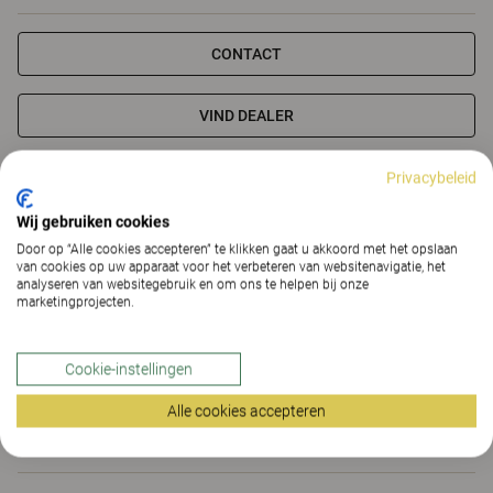
CONTACT
VIND DEALER
Privacybeleid
Materialen
Downloads (6)
The Better Effect Index (2,12)
Wij gebruiken cookies
Certificaten
Door op “Alle cookies accepteren” te klikken gaat u akkoord met het opslaan
van cookies op uw apparaat voor het verbeteren van websitenavigatie, het
analyseren van websitegebruik en om ons te helpen bij onze
marketingprojecten.
Materialen
Cookie-instellingen
Alle cookies accepteren
Downloads (
6
)