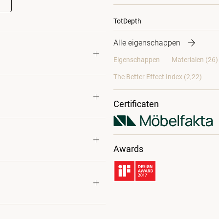
TotDepth
Alle eigenschappen
Eigenschappen
Materialen
(26)
The Better Effect Index (2,22)
Certificaten
Awards