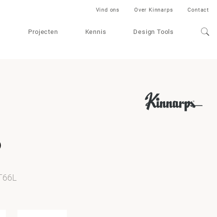
Vind ons
Over Kinnarps
Contact
Projecten
Kennis
Design Tools
s
IT66L