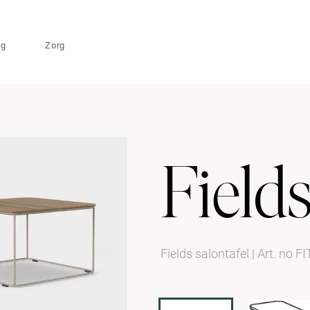
ng
Zorg
Field
Fields salontafel
|
Art. no F