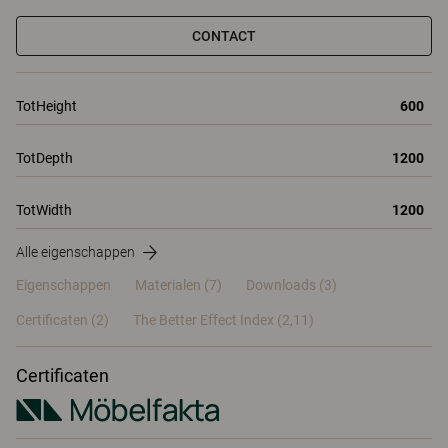
CONTACT
TotHeight
600
TotDepth
1200
TotWidth
1200
Alle eigenschappen
Eigenschappen
Materialen
(7)
Downloads (3)
Certificaten (
2
)
The Better Effect Index (2,11)
Certificaten