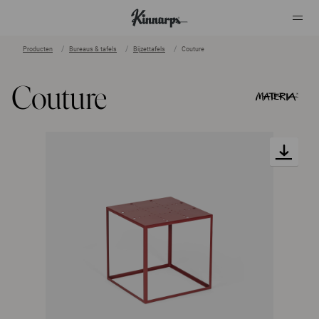
Producten
Bureaus & tafels
Bijzettafels
Couture
?
?
Couture