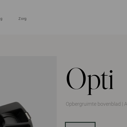
ng
Zorg
Opti
Opbergruimte bovenblad
|
A