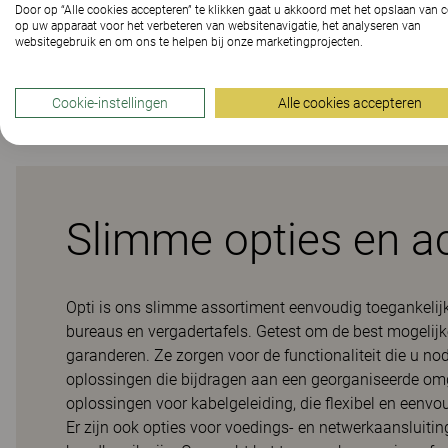
Door op “Alle cookies accepteren” te klikken gaat u akkoord met het opslaan van 
op uw apparaat voor het verbeteren van websitenavigatie, het analyseren van
websitegebruik en om ons te helpen bij onze marketingprojecten.
Downloads (
1
)
Cookie-instellingen
Alle cookies accepteren
Slimme opties en a
Opti is ons slimme assortiment eenvoudig toegankelijk
bureaus en vergadertafels. Getest om de best mogelijk
garanderen. Ze zorgen voor de functionaliteit die u n
oplossingen die bijdragen aan een georganiseerde om
oplossingen voor kabelgeleiding, die flexibel en eenvou
Er zijn ook opties voor voedings- en netwerkaansluiting