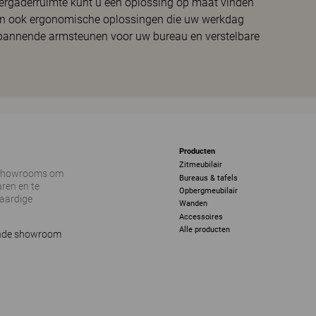
vergaderruimte kunt u een oplossing op maat vinden
ten ook ergonomische oplossingen die uw werkdag
spannende armsteunen voor uw bureau en verstelbare
Producten
Zitmeubilair
 showrooms om
Bureaus & tafels
ren en te
Opbergmeubilair
vaardige
Wanden
Accessoires
Alle producten
ijnde showroom