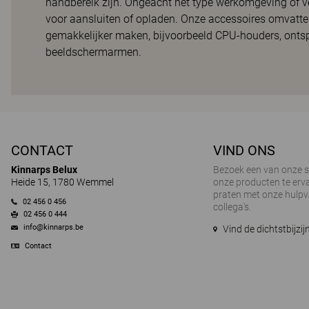
handbereik zijn. Ongeacht het type werkomgeving of 
voor aansluiten of opladen. Onze accessoires omvat
gemakkelijker maken, bijvoorbeeld CPU-houders, ont
beeldschermarmen.
CONTACT
VIND ONS
Kinnarps Belux
Bezoek een van onze
Heide 15, 1780 Wemmel
onze producten te erva
praten met onze hulp
02 456 0 456
collega's.
02 456 0 444
info@kinnarps.be
Vind de dichtstbijz
Contact