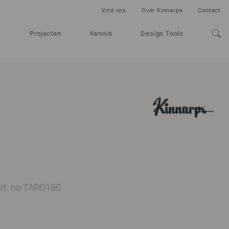
Vind ons
Over Kinnarps
Contact
Projecten
Kennis
Design Tools
rt. no TARO180