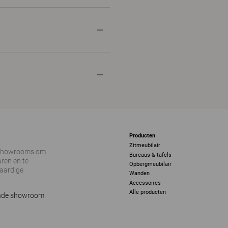
Producten
Zitmeubilair
 showrooms om
Bureaus & tafels
ren en te
Opbergmeubilair
vaardige
Wanden
Accessoires
Alle producten
ijnde showroom