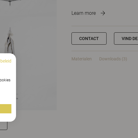
Learn more
CONTACT
VIND D
Materialen
Downloads (3)
beleid
cookies