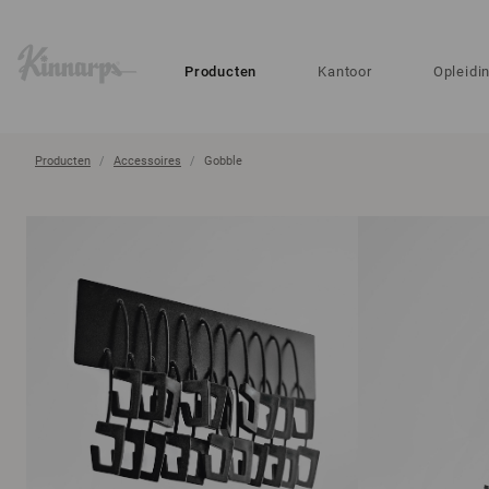
?
?
Producten
Kantoor
Opleidi
Producten
Accessoires
Gobble