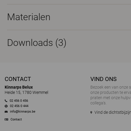
Materialen
Downloads (
3
)
CONTACT
VIND ONS
Kinnarps Belux
Bezoek een van onze
Heide 15, 1780 Wemmel
onze producten te erva
praten met onze hulp
02 456 0 456
collega's.
02 456 0 444
info@kinnarps.be
Vind de dichtstbijz
Contact