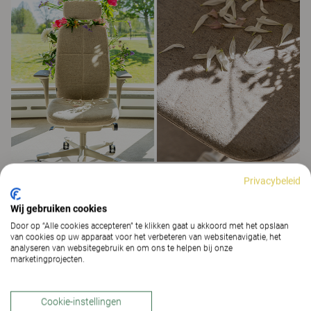
Privacybeleid
We blijven de hele zomer open en staan voor je klaar
als je hulp nodig hebt of vragen hebt. Je kunt ons
Wij gebruiken cookies
altijd bereiken via:
Door op “Alle cookies accepteren” te klikken gaat u akkoord met het opslaan
van cookies op uw apparaat voor het verbeteren van websitenavigatie, het
analyseren van websitegebruik en om ons te helpen bij onze
Email:
info@kinnarps.be
marketingprojecten.
Telefoon: 02 456 0 456
Cookie-instellingen
Wil je deze zomer een van onze showrooms