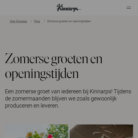
Over Kinnarps
Pers
Zomerse groeten en openingstijden
?
?
Zomerse groeten en
openingstijden
Een zomerse groet van iedereen bij Kinnarps! Tijdens
de zomermaanden blijven we zoals gewoonlijk
produceren en leveren.