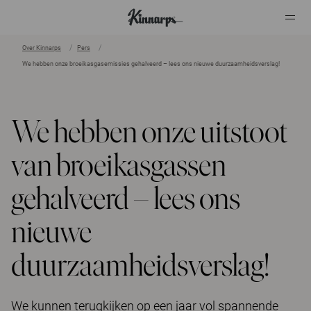
Over Kinnarps
Pers
We hebben onze broeikasgasemissies gehalveerd – lees ons nieuwe duurzaamheidsverslag!
?
?
We hebben onze uitstoot
van broeikasgassen
gehalveerd – lees ons
nieuwe
duurzaamheidsverslag!
We kunnen terugkijken op een jaar vol spannende