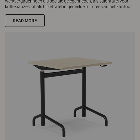
werkvergaderingen als sociale gelegenheden, als salontafel voor
koffiepauzes, of als bijzettafel in gedeelde ruimtes van het kantoor.
READ MORE