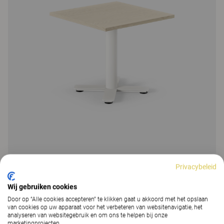
Privacybeleid
Barley
Wij gebruiken cookies
Door op “Alle cookies accepteren” te klikken gaat u akkoord met het opslaan
van cookies op uw apparaat voor het verbeteren van websitenavigatie, het
Functionele kolomtafel, verkrijgbaar in verschillende hoogtes en
analyseren van websitegebruik en om ons te helpen bij onze
met verschillende bladafmetingen. Heeft een iets kleinere en slanke
marketingprojecten.