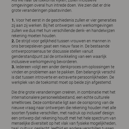
Als we naar de toekomst kijken, zullen inclusieve
omgevingen overal hun intrede doen. We zien dat er drie
grote veranderingen plaatsvinden.
1.
Voor het eerst in de geschiedenis zullen er vier generaties
zij aan zij werken. Bij het ontwerpen van werkomgevingen
zullen we dus met hun verschillende denk- en handelwijzen
rekening moeten houden.
2.
De strijd voor gelijkheid tussen vrouwen en mannen in
ons beroepsleven gaat een nieuw fase in. De bestaande
ontwerpconsensus ter discussie stellen vanuit
genderstandpunt zal de ontwikkeling van een waarlijk
inclusieve werkomgeving bevorderen.
3.
Iedereen volgt een ander denkproces om oplossingen te
vinden en problemen aan te pakken. Een belangrijk verschil
is dat tussen introverte en extraverte persoonlijkheden. De
werkplek van de toekomst moet op beide zijn afgestemd.
Die drie grote veranderingen creëren, in combinatie met het
internationalere personeelsbestand, een echte culturele
smeltkroes. Deze combinatie ligt aan de oorsprong van de
nieuwe vraag naar ontwerpen die rekening houden met alle
soorten fysieke verschillen, met nadruk op inclusief design:
een ontwerp dat rekening houdt met het hele spectrum van
menselijke diversiteit op het vlak van fysieke mogelijkheden,
taal, cultuur, geslacht, leeftijd en andere verschillen tussen