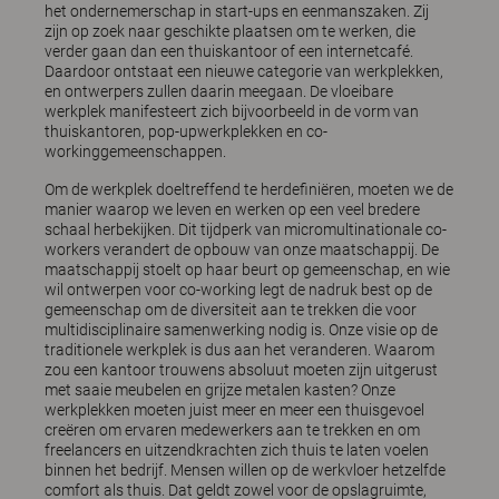
het ondernemerschap in start-ups en eenmanszaken. Zij
zijn op zoek naar geschikte plaatsen om te werken, die
verder gaan dan een thuiskantoor of een internetcafé.
Daardoor ontstaat een nieuwe categorie van werkplekken,
en ontwerpers zullen daarin meegaan. De vloeibare
werkplek manifesteert zich bijvoorbeeld in de vorm van
thuiskantoren, pop-upwerkplekken en co-
workinggemeenschappen.
Om de werkplek doeltreffend te herdefiniëren, moeten we de
manier waarop we leven en werken op een veel bredere
schaal herbekijken. Dit tijdperk van micromultinationale co-
workers verandert de opbouw van onze maatschappij. De
maatschappij stoelt op haar beurt op gemeenschap, en wie
wil ontwerpen voor co-working legt de nadruk best op de
gemeenschap om de diversiteit aan te trekken die voor
multidisciplinaire samenwerking nodig is. Onze visie op de
traditionele werkplek is dus aan het veranderen. Waarom
zou een kantoor trouwens absoluut moeten zijn uitgerust
met saaie meubelen en grijze metalen kasten? Onze
werkplekken moeten juist meer en meer een thuisgevoel
creëren om ervaren medewerkers aan te trekken en om
freelancers en uitzendkrachten zich thuis te laten voelen
binnen het bedrijf. Mensen willen op de werkvloer hetzelfde
comfort als thuis. Dat geldt zowel voor de opslagruimte,