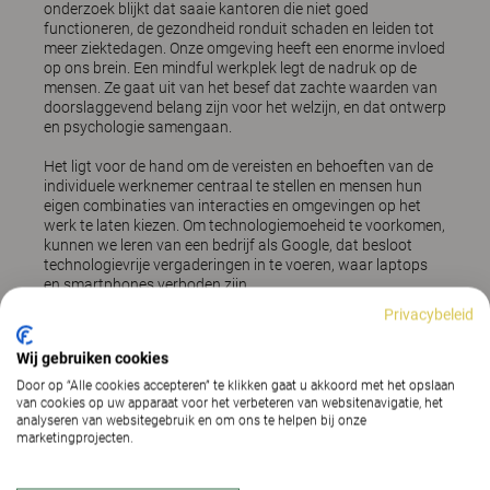
onderzoek blijkt dat saaie kantoren die niet goed
functioneren, de gezondheid ronduit schaden en leiden tot
meer ziektedagen. Onze omgeving heeft een enorme invloed
op ons brein. Een mindful werkplek legt de nadruk op de
mensen. Ze gaat uit van het besef dat zachte waarden van
doorslaggevend belang zijn voor het welzijn, en dat ontwerp
en psychologie samengaan.
Het ligt voor de hand om de vereisten en behoeften van de
individuele werknemer centraal te stellen en mensen hun
eigen combinaties van interacties en omgevingen op het
werk te laten kiezen. Om technologiemoeheid te voorkomen,
kunnen we leren van een bedrijf als Google, dat besloot
technologievrije vergaderingen in te voeren, waar laptops
en smartphones verboden zijn.
Privacybeleid
Wij gebruiken cookies
Door op “Alle cookies accepteren” te klikken gaat u akkoord met het opslaan
van cookies op uw apparaat voor het verbeteren van websitenavigatie, het
analyseren van websitegebruik en om ons te helpen bij onze
marketingprojecten.