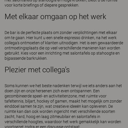
met salontafels op stahoogte en hoge krukken, biedt u de ruimte
voor korte briefings of diepere gesprekken.
Met elkaar omgaan op het werk
De bar is de perfecte plaats om zonder verplichtingen met elkaar
om te gaan. Hier kunt u een snelle espresso drinken, na het werk
collega's ontmoeten of klanten uitnodigen. Het is een gewaardeerde
ontmoetingsplaats die op veel verschillende manieren kan worden
gebruikt. Kies voor een inrichting met salontafels op stahoogte en
bijpassende barkrukken.
Plezier met collega's
Soms kunnen we het beste nadenken terwijl we iets anders aan het
doen zijn en onze hersenen zich even ontspannen. Een
gecombineerde speel- en activiteitenzone, met ruimte voor
tafeltennis, biljart, hockey of gamen, maakt het mogelijk om zonder
einddoel samen te zijn, wat creatieve ideeën kan opleveren. De
ruimte kan dan ook worden ingericht met verschillende soorten
zacht, hard, hoog en laag zitmeubilair en salontafels in
verschillende hoogtes, waardoor het werk gemakkelijk kan worden
voortgezet zodra er een discussie ontstaat.