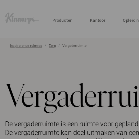
?
?
Producten
Kantoor
Opleidi
Inspirerende ruimtes
Zorg
Vergaderruimte
Vergaderru
De vergaderruimte is een ruimte voor geplan
De vergaderruimte kan deel uitmaken van een