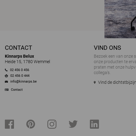
CONTACT
VIND ONS
Kinnarps Belux
Bezoek een van onze
Heide 15, 1780 Wemmel
onze producten te erva
praten met onze hulp
02 456 0 456
collega's.
02 456 0 444
info@kinnarps.be
Vind de dichtstbijz
Contact