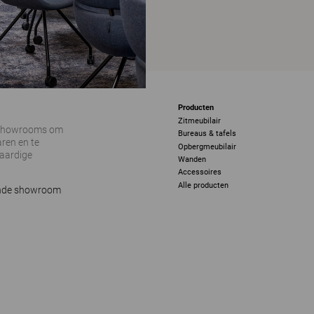
Producten
Zitmeubilair
 showrooms om
Bureaus & tafels
ren en te
Opbergmeubilair
vaardige
Wanden
Accessoires
Alle producten
ijnde showroom