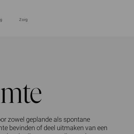
ng
Zorg
imte
voor zowel geplande als spontane
imte bevinden of deel uitmaken van een