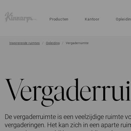
?
?
Producten
Kantoor
Opleidi
Inspirerende ruimtes
Opleiding
Vergaderruimte
Vergaderru
De vergaderruimte is een veelzijdige ruimte 
vergaderingen. Het kan zich in een aparte ru