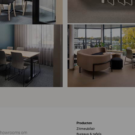
Producten
Zitmeubilair
 showrooms om
Bureaus & tafels