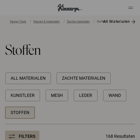
All Materialen
Design Tools
Kleuren & materialen
Zachte materialen
Stoffen
?
?
Stoffen
ALL MATERIALEN
ZACHTE MATERIALEN
KUNSTLEER
MESH
LEDER
WAND
STOFFEN
FILTERS
168 Resultaten