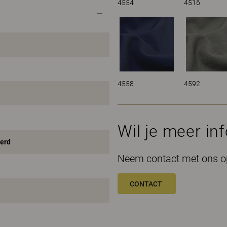
4554
4516
4558
4592
Wil je meer in
eerd
Neem contact met ons op
CONTACT