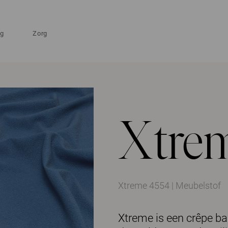
ng
Zorg
Xtre
Xtreme 4554 | Meubelstof
Xtreme is een crêpe ba