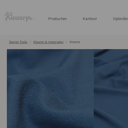
?
?
Producten
Kantoor
Opleidi
Design Tools
Kleuren & materialen
Xtreme