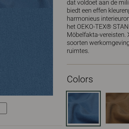
dat voldoet aan de mil
biedt een effen kleure
harmonieus interieuron
het OEKO-TEX® STAND
Möbelfakta-vereisten. X
soorten werkomgevinge
ruimtes.
Colors