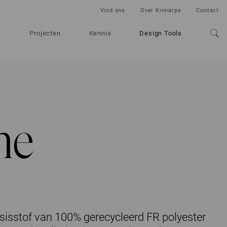
Vind ons
Over Kinnarps
Contact
Projecten
Kennis
Design Tools
me
sisstof van 100% gerecycleerd FR polyester