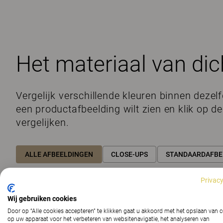
Het materiaal van dic
Vergelijk verschillende kleuren binnen dezelf
een productafbeelding wilt zien en klik op d
vergelijken.
ALLE AFBEELDINGEN
CLOSE-UPS
STANDAARDAFBE
Privacy
XTREME 4554
XTREME 4516
XTREME 4598
XTREME 4
Wij gebruiken cookies
Door op “Alle cookies accepteren” te klikken gaat u akkoord met het opslaan van 
op uw apparaat voor het verbeteren van websitenavigatie, het analyseren van