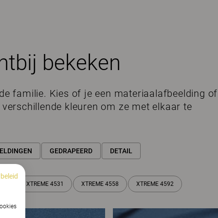
htbij bekeken
de familie. Kies of je een materiaalafbeelding of
e verschillende kleuren om ze met elkaar te
ELDINGEN
GEDRAPEERD
DETAIL
beleid
599
XTREME 4531
XTREME 4558
XTREME 4592
cookies