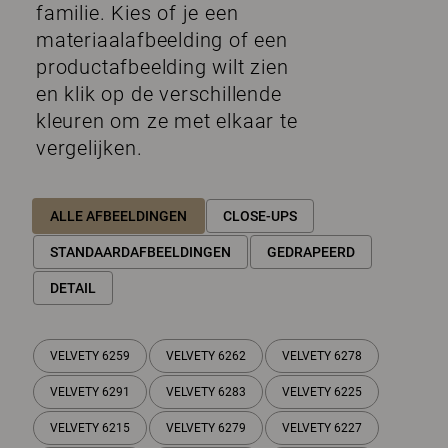
familie. Kies of je een
materiaalafbeelding of een
productafbeelding wilt zien
en klik op de verschillende
kleuren om ze met elkaar te
vergelijken.
ALLE AFBEELDINGEN
CLOSE-UPS
STANDAARDAFBEELDINGEN
GEDRAPEERD
DETAIL
VELVETY 6259
VELVETY 6262
VELVETY 6278
VELVETY 6291
VELVETY 6283
VELVETY 6225
VELVETY 6215
VELVETY 6279
VELVETY 6227