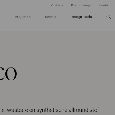
Vind ons
Over Kinnarps
Contact
Projecten
Kennis
Design Tools
co
e, wasbare en synthetische allround stof