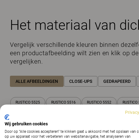
Het materiaal van dic
Vergelijk verschillende kleuren binnen dezelf
een productafbeelding wilt zien en klik op d
vergelijken.
ALLE AFBEELDINGEN
CLOSE-UPS
GEDRAPEERD
RUSTICO 5525
RUSTICO 5516
RUSTICO 5552
RUSTICO 
Privacy
Wij gebruiken cookies
Door op “Alle cookies accepteren” te klikken gaat u akkoord met het opslaan van 
op uw apparaat voor het verbeteren van websitenavigatie, het analyseren van