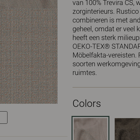
van 100% Trevira CS, w
zorginterieurs. Rustico
combineren is met and
geheel, omdat er veel k
heeft een sterk milieup
OEKO-TEX® STANDARD 
Möbelfakta-vereisten. R
soorten werkomgevinge
ruimtes.
Colors