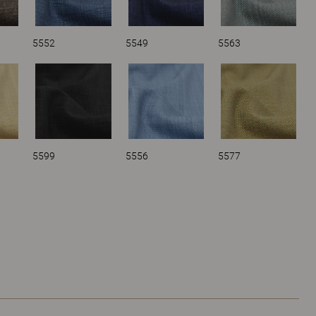
5552
5549
5563
5599
5556
5577