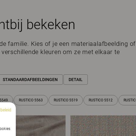
htbij bekeken
de familie. Kies of je een materiaalafbeelding of
e verschillende kleuren om ze met elkaar te
STANDAARDAFBEELDINGEN
DETAIL
5549
RUSTICO 5563
RUSTICO 5519
RUSTICO 5512
RUSTIC
beleid
cookies