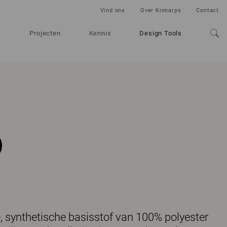
Vind ons
Over Kinnarps
Contact
Projecten
Kennis
Design Tools
o
 synthetische basisstof van 100% polyester