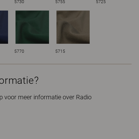
5730
5755
5725
5770
5715
formatie?
 voor meer informatie over Radio