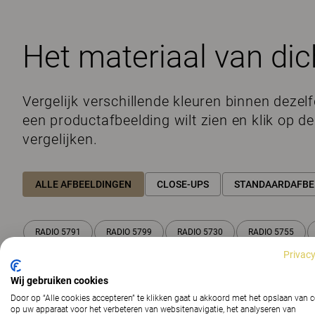
Het materiaal van dic
Vergelijk verschillende kleuren binnen dezelf
een productafbeelding wilt zien en klik op d
vergelijken.
ALLE AFBEELDINGEN
CLOSE-UPS
STANDAARDAFBE
RADIO 5791
RADIO 5799
RADIO 5730
RADIO 5755
Privacy
Wij gebruiken cookies
Door op “Alle cookies accepteren” te klikken gaat u akkoord met het opslaan van 
op uw apparaat voor het verbeteren van websitenavigatie, het analyseren van