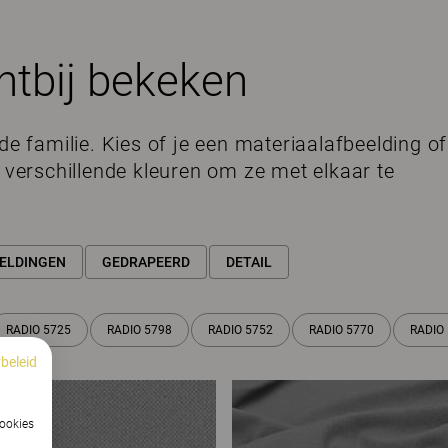
htbij bekeken
de familie. Kies of je een materiaalafbeelding of
e verschillende kleuren om ze met elkaar te
ELDINGEN
GEDRAPEERD
DETAIL
RADIO 5725
RADIO 5798
RADIO 5752
RADIO 5770
RADIO
beleid
cookies