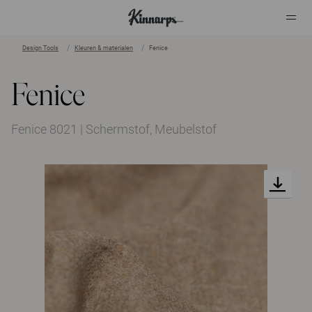
Design Tools
Kleuren & materialen
Fenice
?
?
Fenice
Fenice 8021 | Schermstof, Meubelstof