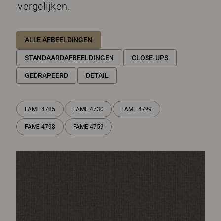
vergelijken.
ALLE AFBEELDINGEN
STANDAARDAFBEELDINGEN
CLOSE-UPS
GEDRAPEERD
DETAIL
FAME 4785
FAME 4730
FAME 4799
FAME 4798
FAME 4759