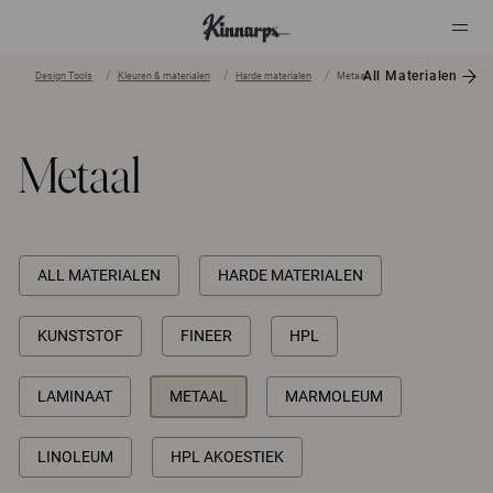
All Materialen
Design Tools
Kleuren & materialen
Harde materialen
Metaal
?
?
Metaal
ALL MATERIALEN
HARDE MATERIALEN
KUNSTSTOF
FINEER
HPL
LAMINAAT
METAAL
MARMOLEUM
LINOLEUM
HPL AKOESTIEK