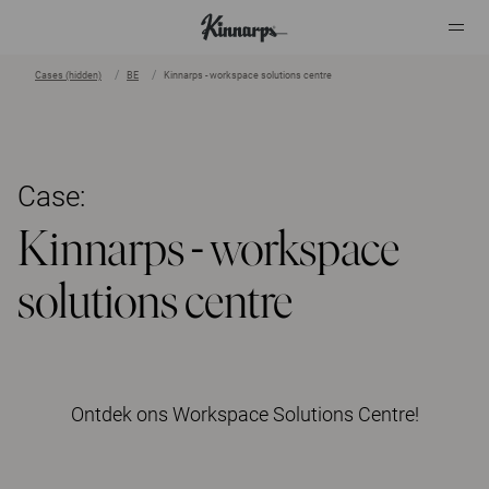
Cases (hidden)
BE
Kinnarps - workspace solutions centre
?
?
Case:
Kinnarps - workspace
solutions centre
Ontdek ons Workspace Solutions Centre!