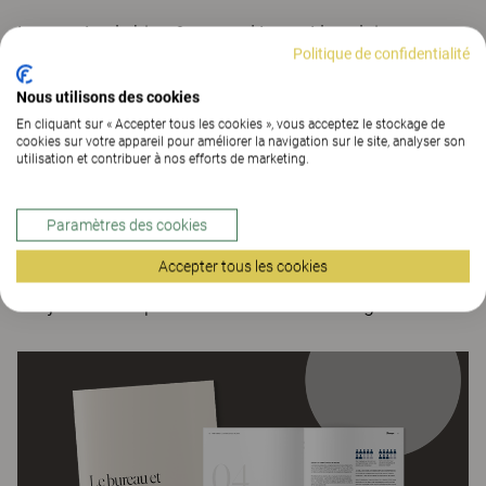
La santé et le bien-être ont dépassé le salaire comme
Politique de confidentialité
facteur numéro un d’attraction et de fidélisation. Il ne
s’agit pas seulement de créer un cadre agréable –
Nous utilisons des cookies
c’est un moteur de performance, d’engagement et de
En cliquant sur « Accepter tous les cookies », vous acceptez le stockage de
cookies sur votre appareil pour améliorer la navigation sur le site, analyser son
compétitivité.
utilisation et contribuer à nos efforts de marketing.
Les employeurs les plus attractifs placent le bien-être
au coeur de leur marque employeur. Mais pour
Paramètres des cookies
réussir, la responsabilité ne peut pas reposer
Accepter tous les cookies
uniquement sur les RH – elle doit être portée
conjointement par la direction et le management.