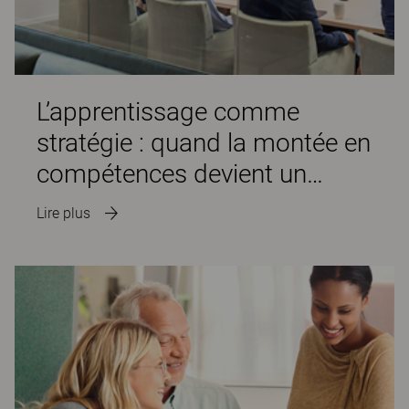
L’apprentissage comme
stratégie : quand la montée en
compétences devient un
avantage concurrentiel
Lire plus