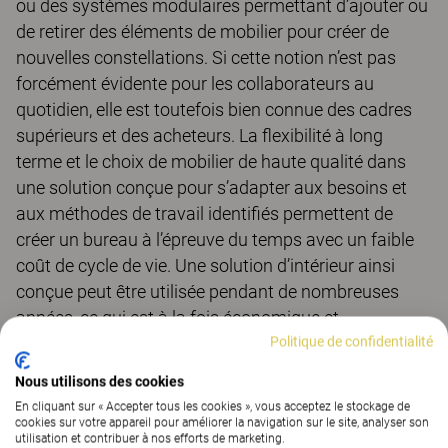
ou des systèmes modulaires permettant d’ajouter ou
de retirer des éléments de mobilier pour créer de
nouvelles constellations. Si cette notion n’est pas
forcément évidente pour les collaborateurs au
quotidien, elle est toutefois bien connue des cadres
supérieurs et des acheteurs. La flexibilité à long
terme et le choix de mobilier de haute qualité dans
une solution conçue pour s’adapter aux besoins et
aux méthodes de travail identifiés permettent de
créer un bureau à l’épreuve du temps avec un faible
coût de cycle de vie. Une solution d’intérieur ainsi
conçue peut être utilisée pendant de nombreuses
années, ce qui est à la fois économique et
écologique !
Politique de confidentialité
Nous utilisons des cookies
En cliquant sur « Accepter tous les cookies », vous acceptez le stockage de
cookies sur votre appareil pour améliorer la navigation sur le site, analyser son
utilisation et contribuer à nos efforts de marketing.