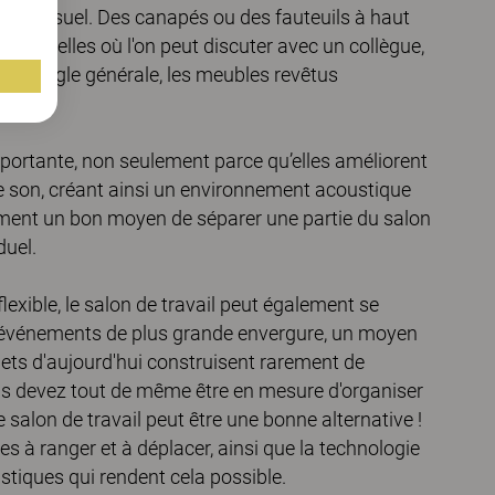
act visuel. Des canapés ou des fauteuils à haut
s naturelles où l'on peut discuter avec un collègue,
 En règle générale, les meubles revêtus
importante, non seulement parce qu’elles améliorent
e le son, créant ainsi un environnement acoustique
ment un bon moyen de séparer une partie du salon
duel.
lexible, le salon de travail peut également se
es événements de plus grande envergure, un moyen
inets d'aujourd'hui construisent rarement de
us devez tout de même être en mesure d'organiser
alon de travail peut être une bonne alternative !
les à ranger et à déplacer, ainsi que la technologie
tiques qui rendent cela possible.