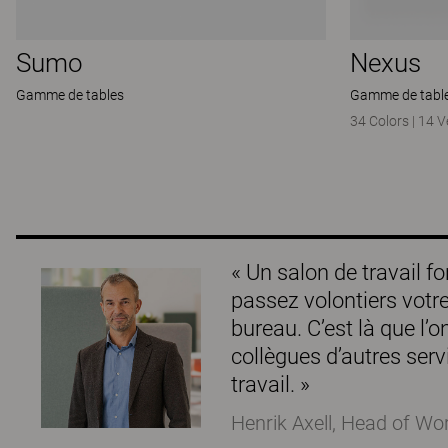
Sumo
Nexus
Gamme de tables
Gamme de tabl
34 Colors
|
14 V
« Un salon de travail f
passez volontiers votr
bureau. C’est là que l’o
collègues d’autres serv
travail. »
Henrik Axell, Head of Wo