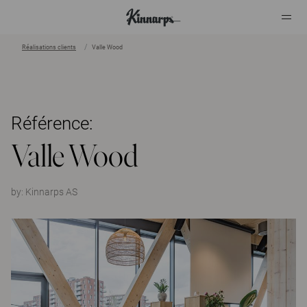
Réalisations clients
Valle Wood
?
?
Référence:
Valle Wood
by:
Kinnarps AS