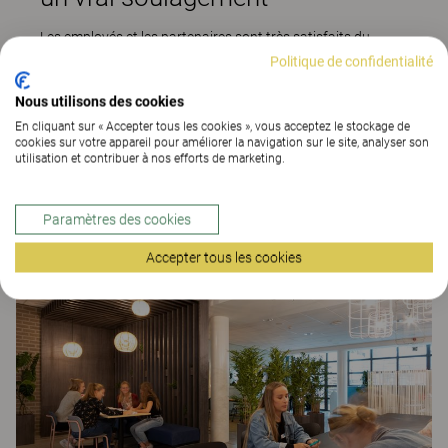
Les employés et les partenaires sont très satisfaits du
nouvel environnement de travail. Le plus grand compliment
Politique de confidentialité
qu’ils ont reçu est que c’est devenu un lieu de travail
"tranquille", un soulagement par rapport aux autres
Nous utilisons des cookies
espaces ouverts où les problèmes acoustiques sont
fréquents. La coopération entre Kinnarps et Galapagos
En cliquant sur « Accepter tous les cookies », vous acceptez le stockage de
cookies sur votre appareil pour améliorer la navigation sur le site, analyser son
s’est également déroulée sans heurts, où quelques
utilisation et contribuer à nos efforts de marketing.
éventuels obstacles ayant été résolus rapidement et
efficacement.
Paramètres des cookies
Accepter tous les cookies