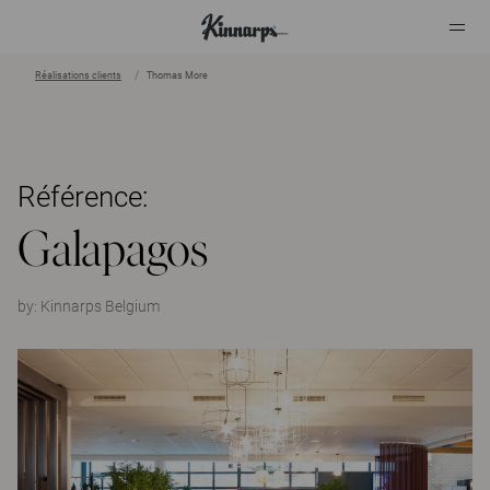
Réalisations clients
Thomas More
?
?
Référence:
Galapagos
by:
Kinnarps Belgium