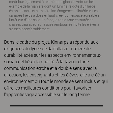
contribue également à l’esthétique globale. Voici un bel
exemple de la manière dont un luminaire doté d’un large
écran encadre et complète l’aménagement d’intérieur. Les
canapés Fields à dossier haut créent un espace agréable à
l’intérieur d’une salle. En face, la table Asto entourée de
chaises Leia avec leur assise rembourrée invite les élèves à
s’asseoir confortablement.
Dans le cadre du projet, Kinnarps a répondu aux
exigences du lycée de Järfälla en matière de
durabilité axée sur les aspects environnementaux,
sociaux et liés à la qualité. À la faveur d’une
communication étroite et à double sens avec la
direction, les enseignants et les élèves, elle a créé un
environnement où tout le monde se sent inclus et qui
offre les meilleures conditions pour favoriser
l’apprentissage accessible sur le long terme.