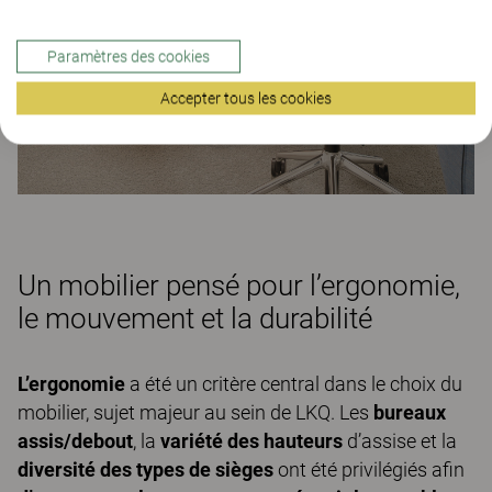
Paramètres des cookies
Accepter tous les cookies
Un mobilier pensé pour l’ergonomie,
le mouvement et la durabilité
L’ergonomie
a été un critère central dans le choix du
mobilier, sujet majeur au sein de LKQ. Les
bureaux
assis/debout
, la
variété des hauteurs
d’assise et la
diversité des types de sièges
ont été privilégiés afin