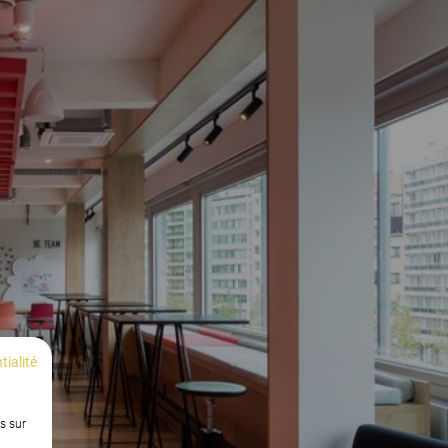
tialité
s sur