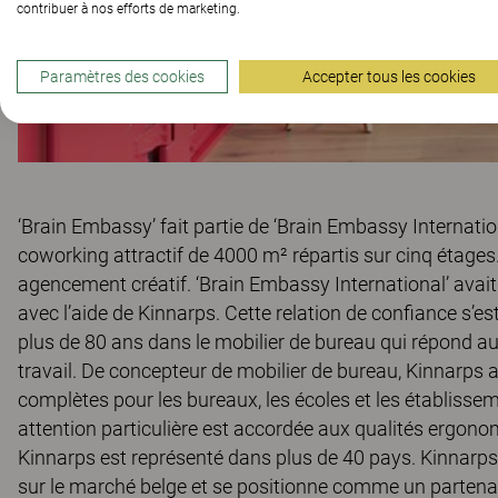
contribuer à nos efforts de marketing.
Paramètres des cookies
Accepter tous les cookies
‘Brain Embassy’ fait partie de ‘Brain Embassy Internation
coworking attractif de 4000 m² répartis sur cinq étages
agencement créatif. ‘Brain Embassy International’ avai
avec l’aide de Kinnarps. Cette relation de confiance s’es
plus de 80 ans dans le mobilier de bureau qui répond 
travail. De concepteur de mobilier de bureau, Kinnarps 
complètes pour les bureaux, les écoles et les établissem
attention particulière est accordée aux qualités ergon
Kinnarps est représenté dans plus de 40 pays. Kinnarps
sur le marché belge et se positionne comme un partenaire