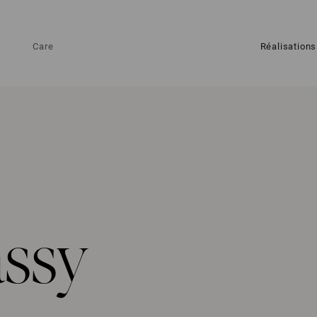
Care
Réalisations
ssy