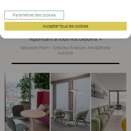
un espace fonctionnel, esthétiquement
agréable et propice à la productivité et
Paramètres des cookies
au bien-être. Grâce à leur approche
flexible et à leur large gamme, nous
Accepter tous les cookies
avons obtenu des solutions sur mesure
répondant à tous nos besoins. »
Sebastien Palm – Directeur financier, AstraZeneca
Autriche