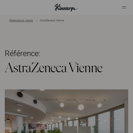
Réalisations clients
AstraZeneca Vienne
?
?
Référence:
AstraZeneca Vienne