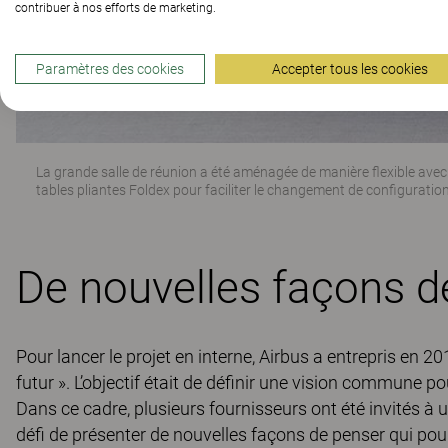
contribuer à nos efforts de marketing.
Paramètres des cookies
Accepter tous les cookies
La grande salle de réunion a été aménagée de manière flexible ave
tables pliantes
Foldex
pour faciliter le changement de configuration
De nouvelles façons d
Pour lancer le projet en interne, Airbus a entrepris en 2019
futur ». L’objectif était de définir une vision commune pou
Dans ce cadre, plusieurs fournisseurs ont été invités à 
défi de présenter de nouvelles façons de penser qui pou