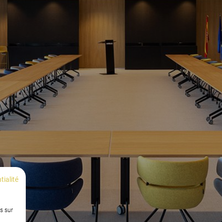
tialité
s sur