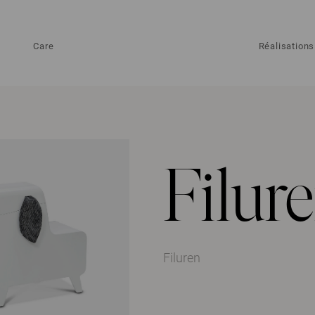
Care
Réalisations
Filur
Filuren