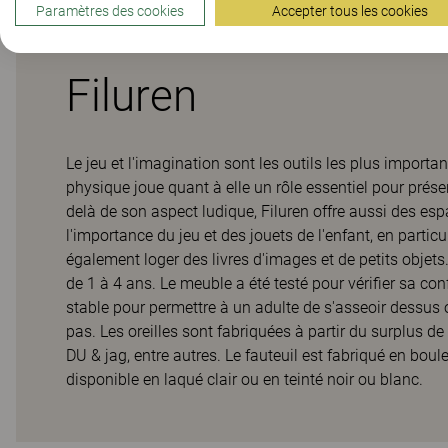
Paramètres des cookies
Accepter tous les cookies
Filuren
Le jeu et l'imagination sont les outils les plus importan
physique joue quant à elle un rôle essentiel pour prése
delà de son aspect ludique, Filuren offre aussi des es
l'importance du jeu et des jouets de l'enfant, en parti
également loger des livres d'images et de petits objets
de 1 à 4 ans. Le meuble a été testé pour vérifier sa co
stable pour permettre à un adulte de s'asseoir dessus o
pas. Les oreilles sont fabriquées à partir du surplus d
DU & jag, entre autres. Le fauteuil est fabriqué en boul
disponible en laqué clair ou en teinté noir ou blanc.