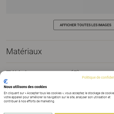
AFFICHER TOUTES LES IMAGES
Matériaux
Téléchargements (
5
)
Politique de confiden
Nous utilisons des cookies
En cliquant sur « Accepter tous les cookies », vous acceptez le stockage de cookie
The Better Effect Index (2,07)
votre appareil pour améliorer la navigation sur le site, analyser son utilisation et
contribuer à nos efforts de marketing.