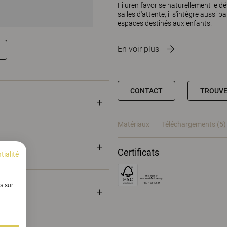
Filuren favorise naturellement le dév
salles d'attente, il s'intègre aussi 
espaces destinés aux enfants.
En voir plus
CONTACT
TROUVE
Matériaux
Téléchargements (5)
Certificats
tialité
s sur