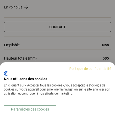
En voir plus
CONTACT
Empilable
Non
Hauteur totale (mm)
505
Politique de confidentialité
Profondeur totale (mm)
2005
Nous utilisons des cookies
Largeur totale (mm)
800
En cliquant sur « Accepter tous les cookies », vous acceptez le stockage de
cookies sur votre appareil pour améliorer la navigation sur le site, analyser son
utilisation et contribuer à nos efforts de marketing.
Toutes les propriétés
Propriétés
Matériaux
(185)
Téléchargements (1)
Paramètres des cookies