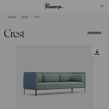
Produits
Sièges
Crest
?
?
Crest