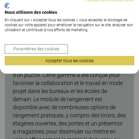
Nous utilisons des cookies
En cliquant sur « Accepter tous les cookies », vous acceptez le stockage de
cookies sur votre appareil pour améliorer la navigation sur le site, analyser son
utilisation et contribuer à nos efforts de marketing.
Rangement Trixagon
Paramètres des cookies
Le module de rangement TRIXAGON fait partie
d’une gamme de meubles astucieux de forme
Accepter tous les cookies
hexagonale qui s’assemblent telles les pièces
d’un puzzle. Cette gamme a été conçue pour
favoriser la collaboration et le travail en mode
projet dans les bureaux et les écoles de
demain. Le module de rangement est
disponible avec de nombreuses options de
rangement pratiques, y compris des tiroirs, des
étagères ouvertes, des portes et un présentoir
à magazines, pour dissimuler ou mettre en