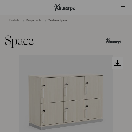
Produits
Rangements
Vestiaire Space
?
?
Space