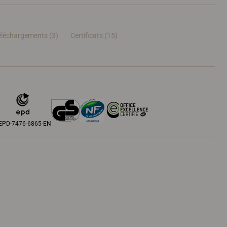
éléchargements (3)
Certificats (
15
)
EPD-7476-6865-EN