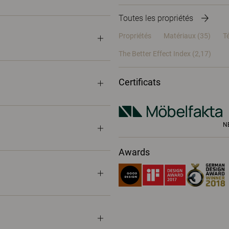
Toutes les propriétés
Propriétés
Matériaux
(35)
T
The Better Effect Index (2,17)
Certificats
N
Awards