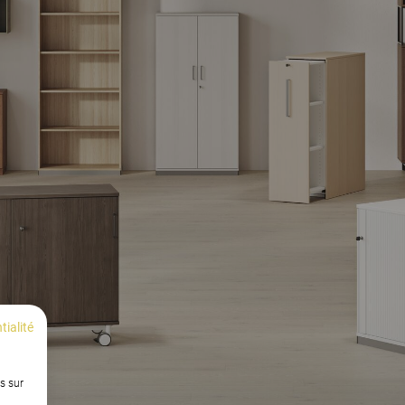
tialité
s sur