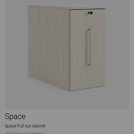
Space
Space Pull out cabinet
48 Colors
|
8 Versions