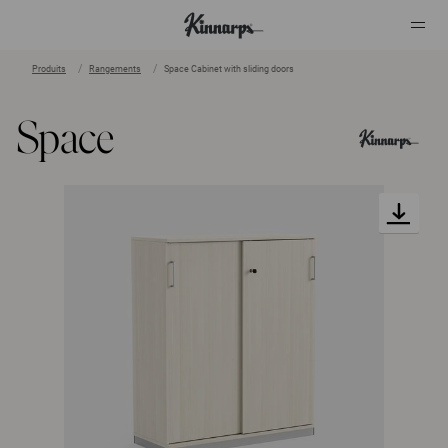
Produits
Rangements
Space Cabinet with sliding doors
?
?
Space