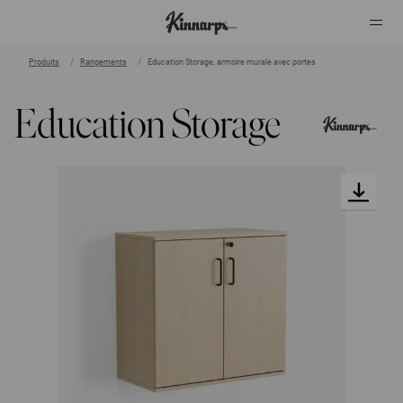
Produits
Rangements
Education Storage, armoire murale avec portes
?
?
Education Storage