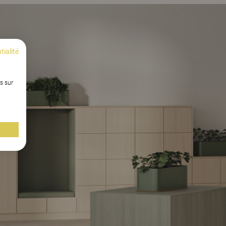
tialité
s sur