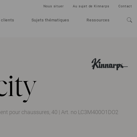
Nous situer
Au sujet de Kinnarps
Contact
 clients
Sujets thématiques
Ressources
ity
ment pour chaussures, 40
|
Art. no LC3M400O1DO2