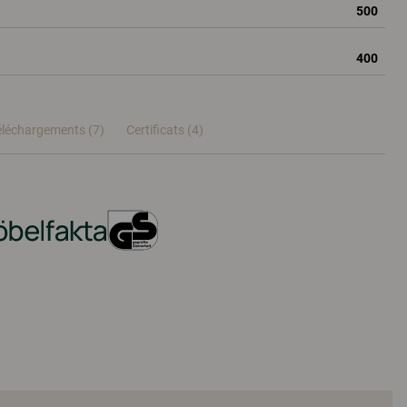
500
400
éléchargements (7)
Certificats (
4
)