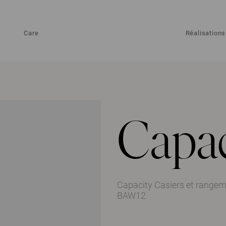
Care
Réalisations
Capac
Capacity Casiers et range
BAW12