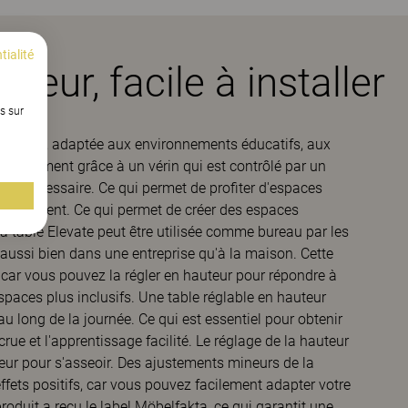
tialité
teur, facile à installer
s sur
 et durable, adaptée aux environnements éducatifs, aux
r facilement grâce à un vérin qui est contrôlé par un
'est nécessaire. Ce qui permet de profiter d'espaces
facilement. Ce qui permet de créer des espaces
La table Elevate peut être utilisée comme bureau par les
 aussi bien dans une entreprise qu'à la maison. Cette
 car vous pouvez la régler en hauteur pour répondre à
spaces plus inclusifs. Une table réglable en hauteur
u long de la journée. Ce qui est essentiel pour obtenir
ue et l'apprentissage facilité. Le réglage de la hauteur
ur pour s'asseoir. Des ajustements mineurs de la
ffets positifs, car vous pouvez facilement adapter votre
 produit a reçu le label Möbelfakta, ce qui garantit une