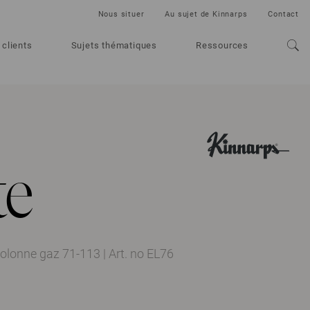
Nous situer
Au sujet de Kinnarps
Contact
 clients
Sujets thématiques
Ressources
te
colonne gaz 71-113
|
Art. no EL76